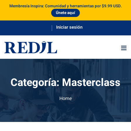
Membresía Inspira: Comunidad y herramientas por $9.99 USD.
Únete aquí
te
a
Categoría:
Masterclass
Home